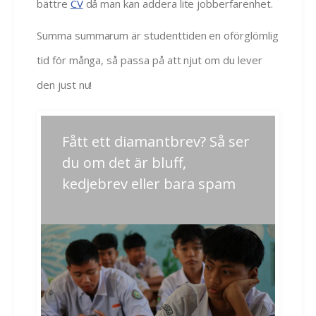
bättre
CV
då man kan addera lite jobberfarenhet.
Summa summarum är studenttiden en oförglömlig
tid för många, så passa på att njut om du lever
den just nu!
Inläggsnavigering
Fått ett diamantbrev? Så ser
Previous
Next
post:
post:
du om det är bluff,
kedjebrev eller bara spam