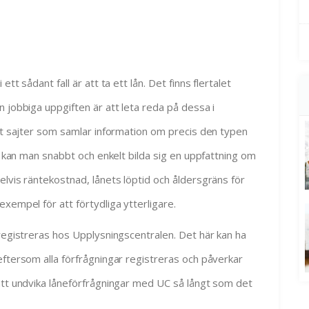
tt sådant fall är att ta ett lån. Det finns flertalet
 jobbiga uppgiften är att leta reda på dessa i
det sajter som samlar information om precis den typen
 kan man snabbt och enkelt bilda sig en uppfattning om
elvis räntekostnad, lånets löptid och åldersgräns för
xempel för att förtydliga ytterligare.
 registreras hos Upplysningscentralen. Det här kan ha
eftersom alla förfrågningar registreras och påverkar
att undvika låneförfrågningar med UC så långt som det