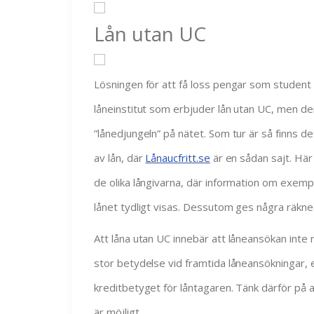
Lån utan UC
Lösningen för att få loss pengar som student i e
låneinstitut som erbjuder lån utan UC, men den
”lånedjungeln” på nätet. Som tur är så finns 
av lån, där
Lånaucfritt.se
är en sådan sajt. Här
de olika långivarna, där information om exemp
lånet tydligt visas. Dessutom ges några räknee
Att låna utan UC innebär att låneansökan inte
stor betydelse vid framtida låneansökningar, 
kreditbetyget för låntagaren. Tänk därför på 
är möjligt.